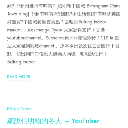
到? 中超日進行有咩買? [伯明翰中國城 Birmingham China
Town Vlog] 中超有咩買?價錢點?掛住麵包鋪?有咩係英國
好難買?中國城餐廳質素點？去唔到Bullring Indoor
Market… ukexchange_1year 大家記得支持下香港
youtuber/channel。Subscribe同click埋個鈴鈴！CLS la 歡
迎大家嚟到我嘅channel， 原本今日就諗住去公園行下啦
點，知出到門口佢勁大風勁大雨囉，咁就諗住行下
Bullring Indoor…
READ MORE
BIRMINGHAM
細說伯明翰的冬天 – YouTuber