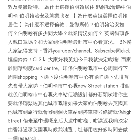
敦及曼徹斯特。 為什麼選擇伯明翰居住 點解我會睇中伯
明翰 伯明翰治安及就業狀況 【 為什麼英姐選擇伯明翰
居住 】為什麼不選擇倫敦，曼徹斯特？伯明翰治安如
何？伯明翰有多少間大學？就業情況如何？ 英國街頭多
人戴口罩嗎？和大家到伯明翰最旺市中心看實況。 BN撈
大家記得支持下香港youtuber/channel。Subscribe同click
埋個鈴鈴！CLS la 大家好我英姐今日我就決定㗎啦! 而家
離開嚟到度card centre。即係伯明翰嘅市中心周圍行下
周圍shopping 下睇下度伯明翰市中心有啲咩睇下先咁首
先會帶大家睇下伯明翰市中心嘅new Street station 咁個
就係伯明翰市中心嘅火車站佢啲設計都好新穎㗎咁你主
要就係聯繫咗其他城市嘅咁如果大家約伯明翰去英國其
他城市到旅行就會嚟到個火車站到搭車㗎啦條街就係high
Street 佢走至中環嘅皇后大道中咁樣，咁講返我哋決定
由香港過嚟英國嘅時候我哋選，址都用咗好多時間去做
一個research…