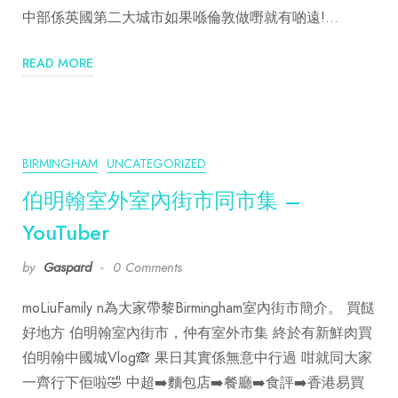
中部係英國第二大城市如果喺倫敦做嘢就有啲遠!…
READ MORE
BIRMINGHAM
UNCATEGORIZED
伯明翰室外室內街市同市集 –
YouTuber
by
Gaspard
0 Comments
moLiuFamily n為大家帶黎Birmingham室內街市簡介。 買餸
好地方 伯明翰室內街市，仲有室外市集 終於有新鮮肉買
伯明翰中國城Vlog🙈 果日其實係無意中行過 咁就同大家
一齊行下佢啦🤣 中超➡️麵包店➡️餐廳➡️食評➡️香港易買