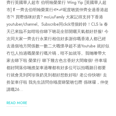
齊行英國華人超市 伯明翰榮業行 Wing Yip [英國華人超
市]🥬一齊去伯明翰榮業行🐟🦐呢度啲貨仲齊全過香港超
市?! 買嘢係咪好貴? moLiuFamily 大家記得支持下香港
youtuber/channel。Subscribe同click埋個鈴鈴！CLS la 春
天已來臨不如咁啦你睇下啲花全部開曬天氣都好舒服! 今
次同大家一齊去行永業行相信好多謝你嘅香港人都已經
去過個地方間係數一數二大嘅懷孕超不過Youtube 就好似
冇乜人拍過嘅榮業行嘅片喎，咁不如就等。我哋嚟帶大
家去睇下啦 榮業行 睇下幾古色古香好大間㗎個! 停車場
都好闊落你哋揸架車過嚟都有好多位可以拍嘅聽日都要
行就會見到阿珍珠奶見到都好想飲好啦! 老公你快啲! 去
拎架車仔啦 我先生請問你喺度睇緊啲乜嘢 係咪囉，仲使
講嘅26…
READ MORE