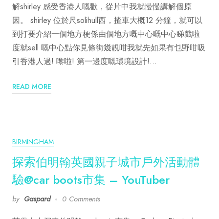
解shirley 感受香港人嘅歡，從片中我就慢慢講解個原
因。 shirley 位於尺solihull西，揸車大概12 分鐘，就可以
到打要介紹一個地方梗係由個地方嘅中心嘅中心睇戲啦
度就sell 嘅中心點你見條街幾靚咁我就先如果有乜野咁吸
引香港人過! 嚟啦! 第一邊度嘅環境設計!…
READ MORE
BIRMINGHAM
探索伯明翰英國親子城市戶外活動體
驗@car boots市集 – YouTuber
by
Gaspard
0 Comments