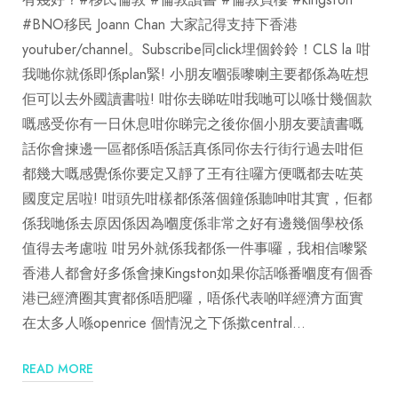
有幾好？#移民倫敦 #倫敦讀書 #倫敦買樓 #kingston
#BNO移民 Joann Chan 大家記得支持下香港
youtuber/channel。Subscribe同click埋個鈴鈴！CLS la 咁
我哋你就係即係plan緊! 小朋友嗰張嚟喇主要都係為咗想
佢可以去外國讀書啦! 咁你去睇咗咁我哋可以喺廿幾個款
嘅感受你有一日休息咁你睇完之後你個小朋友要讀書嘅
話你會揀邊一區都係唔係話真係同你去行街行過去咁佢
都幾大嘅感覺係你要定又靜了王有往囉方便嘅都去咗英
國度定居啦! 咁頭先咁樣都係落個鐘係聽呻咁其實，佢都
係我哋係去原因係因為嗰度係非常之好有邊幾個學校係
值得去考慮啦 咁另外就係我都係一件事囉，我相信嚟緊
香港人都會好多係會揀Kingston如果你話喺番嗰度有個香
港已經濟圈其實都係唔肥囉，唔係代表啲咩經濟方面實
在太多人喺openrice 個情況之下係撳central…
READ MORE