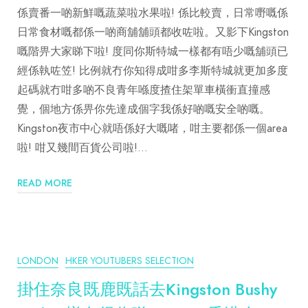
係賣番一啲新鮮嘅蔬菜啦水果啦! 係比較賣，日常嘢嘅係
日常食材嘅都係一啲商舖舖頭都收咗啦。又影下Kingston
嘅階畀大家睇下啦! 度同你斯特城一樣都有唔少嘅舖頭已
經係執咗笠! 比例就冇你知得成咁多李斯特城就更加多度
起碼就冇咁多啲不良青年喺度揸住架單車橫衝直撞感
覺，個地方係畀你先達成個字我係好啲嘅安全啲嘅。
Kingston夜市中心就唔係好大嘅啫，咁主要都係一個area
啦! 咁又幾間百貨公司啦!…
READ MORE
LONDON
HKER YOUTUBERS SELECTION
掛住奈良既鹿既話去Kingston Bushy