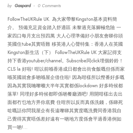
by
Gaspard
0 Comments
FollowTheUKRule UK. 為大家帶黎Kingston基本資料簡
介。 預備充足資金踏入舒適區 未黎過充落腳極危險 一
家四口每月支出預四萬 大人心理準備好小朋友會睇你頭
英國住tube其實唔難 移英港人心聲特集：香港人在英國
Kingston新生活（下） FollowTheUKRule UK 大家記得支
持下香港youtuber/channel。Subscribe同click埋個鈴鈴！
CLS la 好啦! 咁以前喺香港成日都會出街食飯嘅但係而家
喺英國就會多啲喺屋企借住啦! 因為咁樣所以慳番好多嘅
因為其實我哋嚟嗰大半年其實都係lockdown 好多時候都
落單! 同埋好多時候都即係啲餐廳酒吧! 用開咁樣出去出
面都冇乜地方畀你底費 住咁所以反而真係洗錢，係睇死
咗嘅話你問我屋企有長遠嚟睇其實度嘅洗費同香港我自
己覺得其實唔係差好遠有一啲地方度係會平過香港例如
買一啲!…