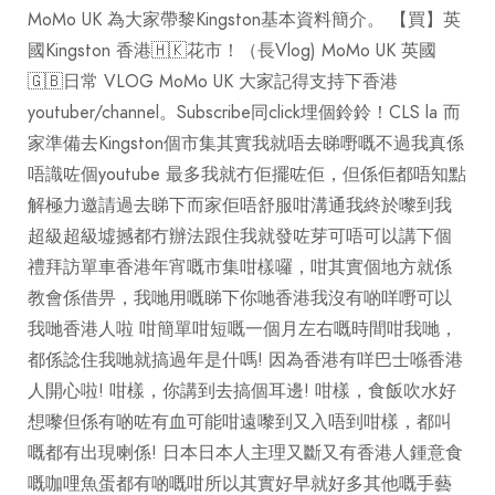
MoMo UK 為大家帶黎Kingston基本資料簡介。 【買】英
國Kingston 香港🇭🇰花市！（長Vlog) MoMo UK 英國
🇬🇧日常 VLOG MoMo UK 大家記得支持下香港
youtuber/channel。Subscribe同click埋個鈴鈴！CLS la 而
家準備去Kingston個市集其實我就唔去睇嘢嘅不過我真係
唔識咗個youtube 最多我就冇佢擺咗佢，但係佢都唔知點
解極力邀請過去睇下而家佢唔舒服咁溝通我終於嚟到我
超級超級墟撼都冇辦法跟住我就發咗芽可唔可以講下個
禮拜訪單車香港年宵嘅市集咁樣囉，咁其實個地方就係
教會係借畀，我哋用嘅睇下你哋香港我沒有啲咩嘢可以
我哋香港人啦 咁簡單咁短嘅一個月左右嘅時間咁我哋，
都係諗住我哋就搞過年是什嗎! 因為香港有咩巴士喺香港
人開心啦! 咁樣，你講到去搞個耳邊! 咁樣，食飯吹水好
想嚟但係有啲咗有血可能咁遠嚟到又入唔到咁樣，都叫
嘅都有出現喇係! 日本日本人主理又斷又有香港人鍾意食
嘅咖哩魚蛋都有啲嘅咁所以其實好早就好多其他嘅手藝