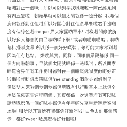
前面就有一個好大team 嘅，但係有咁啱嗰個嘅單位就係
啱啱對正一個嘅，所以可以獨享我哋嚟咗一陣已經見到
有四五隻啦，朝頭早就可以個太陽就係一邊升起! 我哋個
廚房就係對住佢咁所以好開心對住佢食早餐啦右手邊嗰
度有個綠色嘅cheque 畀大家擺啲單車! 咁樣嘅間條號所
以好多人都會將自己嗰啲睇下聽! 或者嗰啲嗰啲船，嗰啲
都扒擺喺度囉 所以係一個好好嘅裝，修可能大家睇到嘅
因為佢冇乜點。 燈度其實。同樣，同嗰個景觀都係 同一
個方向啦朝頭，早就個太陽就唔係一邊嘅咁，所以而家
唔驚會畀佢嘅工作房咁都對住一個咁嘅鏡喺度做嘢好正
啦櫃啦就唔係表演嘅係free standing 嘅咁亦都解到早一
個嘅雙人床啦鋼琴鋼琴都係新嘅有乜行咁基本上就係全
屋嘅傢俬家電連埋嗰個，其實都係一次過買埋嘅可以嘅
話墊嘅都係一個好嘅亦都係今年年頭先至重新翻新嗰間
屋啦! 咁所以其實所有嘢都係好新淨啦! 白色去到那個感
覺，都好sweet 嘅感覺得好舒服啦!