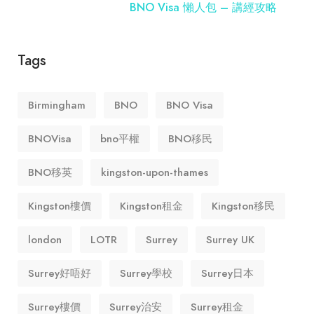
BNO Visa 懶人包 – 講經攻略
Tags
Birmingham
BNO
BNO Visa
BNOVisa
bno平權
BNO移民
BNO移英
kingston-upon-thames
Kingston樓價
Kingston租金
Kingston移民
london
LOTR
Surrey
Surrey UK
Surrey好唔好
Surrey學校
Surrey日本
Surrey樓價
Surrey治安
Surrey租金