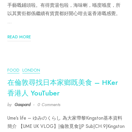
手藝嘅鋪頭啦。有得賣湯包啦，海味喇，喺度喺度，所
以其實佢都係繼續有貨賣都好開心咁去返香港嘅感覺。
…
READ MORE
FOOD
LONDON
在倫敦尋找日本家鄉既美食 – HKer
香港人 YouTuber
by
Gaspard
0 Comments
Ume’s life – ゆみのくらし 為大家帶黎Kingston基本資料
簡介 【UME UK VLOG】|倫敦覓食|JP Sub|CH.9|Kingston