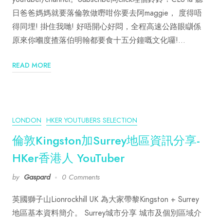
日爸爸媽媽就要落倫敦做嘢咁你要去阿maggie， 度得唔
得同埋! 掛住我哋! 好唔開心好悶，全程高速公路眼瞓係
原來你嗰度揸落伯明翰都要食十五分鐘嘅文化囉!…
READ MORE
LONDON
HKER YOUTUBERS SELECTION
倫敦Kingston加Surrey地區資訊分享-
HKer香港人 YouTuber
by
Gaspard
0 Comments
英國獅子山Lionrockhill UK 為大家帶黎Kingston + Surrey
地區基本資料簡介。 Surrey城市分享 城市及個別區域介