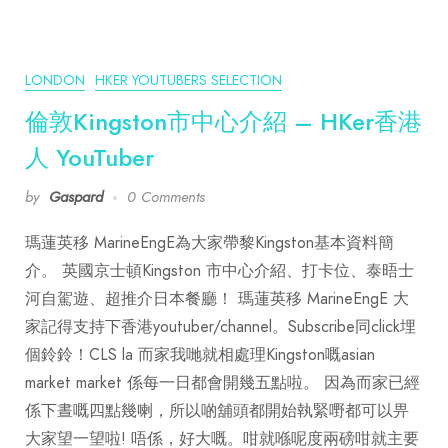
LONDON
HKER YOUTUBERS SELECTION
倫敦Kingston市中心介紹 – HKer香港
人 YouTuber
by
Gaspard
0 Comments
瑪蓮英移 MarineEngE為大家帶黎Kingston基本資料簡
介。 英國京士頓Kingston 市中心介紹、打卡位、泰晤士
河自駕遊、超推介日本餐廳！ 瑪蓮英移 MarineEngE 大
家記得支持下香港youtuber/channel。Subscribe同click埋
個鈴鈴！CLS la 而家我哋就相處理Kingston嘅asian
market market 係每一日都會開幾五點啦。 因為而家已經
係下晝嘅四點幾喇，所以啲舖頭都開始執緊嘢都可以畀
大家望一望啦! 唔係，好大嘅。咁就喺呢度兩磅咁就主要