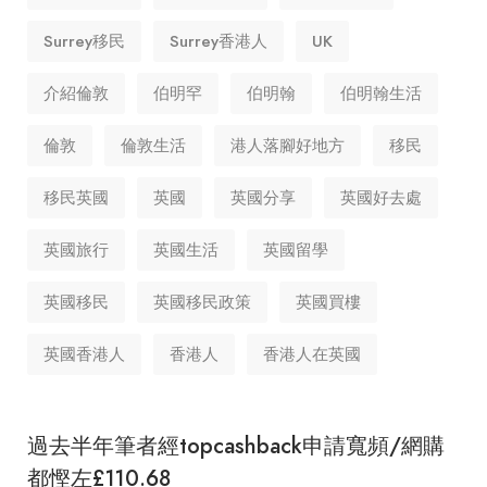
Surrey移民
Surrey香港人
UK
介紹倫敦
伯明罕
伯明翰
伯明翰生活
倫敦
倫敦生活
港人落腳好地方
移民
移民英國
英國
英國分享
英國好去處
英國旅行
英國生活
英國留學
英國移民
英國移民政策
英國買樓
英國香港人
香港人
香港人在英國
過去半年筆者經topcashback申請寬頻/網購
都慳左£110.68