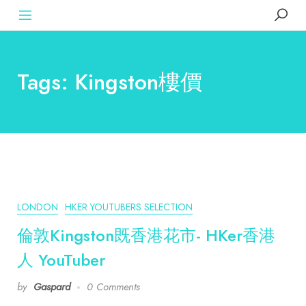
Tags: Kingston樓價
LONDON
HKER YOUTUBERS SELECTION
倫敦Kingston既香港花市- HKer香港
人 YouTuber
by
Gaspard
0 Comments